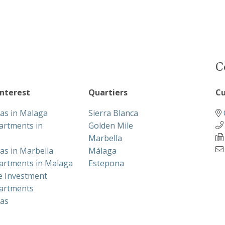
C
interest
Quartiers
Cu
las in Malaga
Sierra Blanca
artments in
Golden Mile
Marbella
las in Marbella
Málaga
artments in Malaga
Estepona
te Investment
artments
las