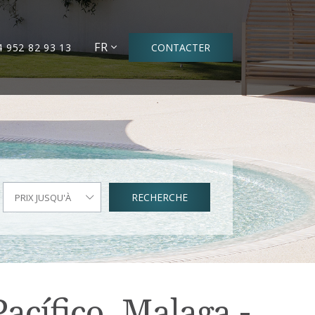
FR
4 952 82 93 13
CONTACTER
RECHERCHE
PRIX JUSQU'À
acífico, Malaga -