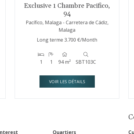
Exclusive 1 Chambre Pacifico,
94
Pacífico, Malaga - Carretera de Cádiz,
Malaga
Long terme
3.700 €/Month
1
1
94 m²
SBT103C
VOIR LES DÉTAILS
C
interest
Quartiers
Cu