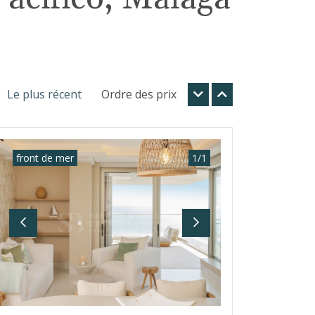
Le plus récent
Ordre des prix
front de mer
1
/
1
Previous
Next