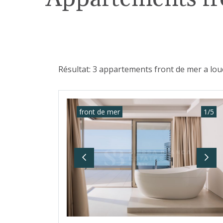
Résultat: 3 appartements front de mer a loue
front de mer
1
/
5
Previous
Nex