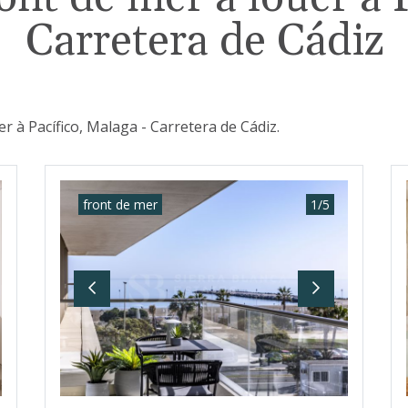
Carretera de Cádiz
r à Pacífico, Malaga - Carretera de Cádiz.
front de mer
1
/
5
t
Previous
Next