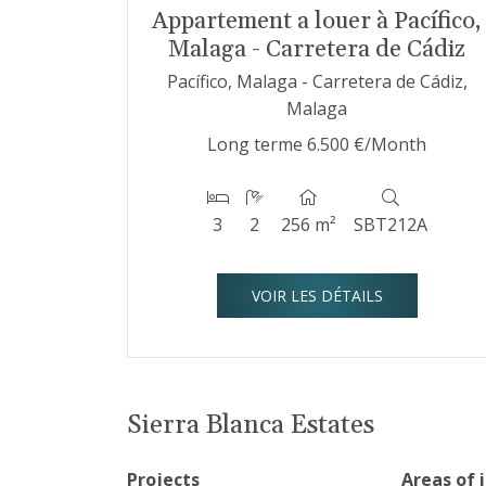
Appartement a louer à Pacífico,
Malaga - Carretera de Cádiz
Pacífico, Malaga - Carretera de Cádiz,
Malaga
Long terme
6.500 €/Month
3
2
256 m²
SBT212A
VOIR LES DÉTAILS
Sierra Blanca Estates
Projects
Areas of 