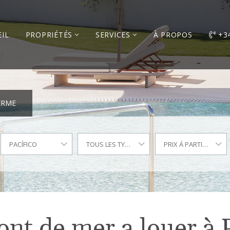
IL
PROPRIÉTÉS
SERVICES
À PROPOS
+3
ERME
PACÍFICO
TOUS LES TYPES
PRIX Á PARTIR DE
nt de mer a louer à P