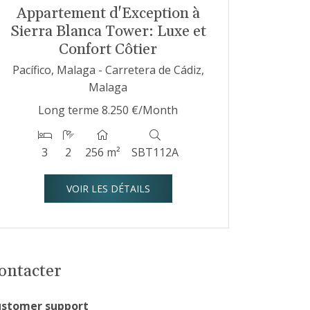
Appartement d'Exception à
Sierra Blanca Tower: Luxe et
Confort Côtier
Pacífico, Malaga - Carretera de Cádiz,
Malaga
Long terme
8.250 €/Month
3
2
256 m²
SBT112A
VOIR LES DÉTAILS
ontacter
stomer support