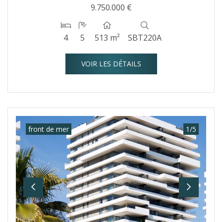
9.750.000 €
4
5
513 m²
SBT220A
VOIR LES DÉTAILS
front de mer
1
/
5
Previous
Next