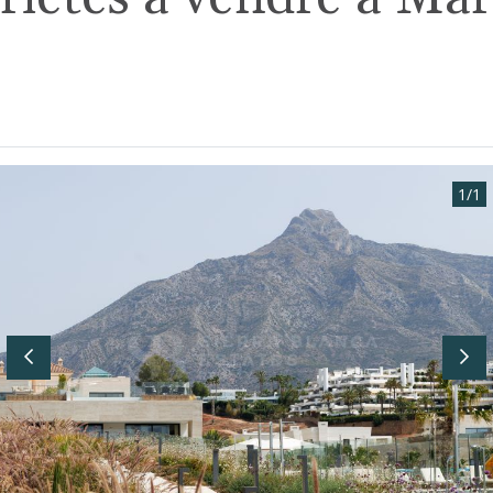
1
/
1
Previous
Nex