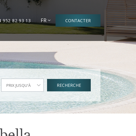
FR
4 952 82 93 13
CONTACTER
RECHERCHE
PRIX JUSQU'À
bella