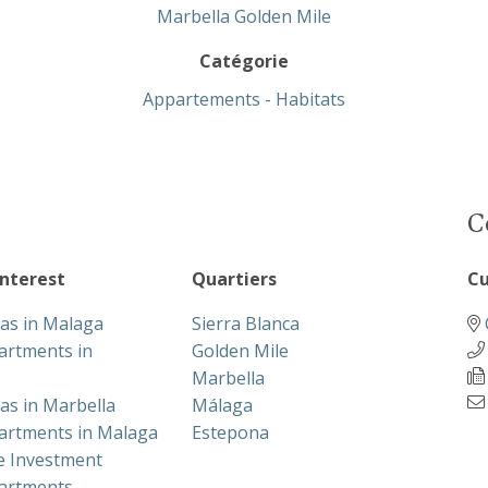
Marbella Golden Mile
Catégorie
Appartements - Habitats
C
interest
Quartiers
Cu
las in Malaga
Sierra Blanca
artments in
Golden Mile
Marbella
las in Marbella
Málaga
artments in Malaga
Estepona
te Investment
artments