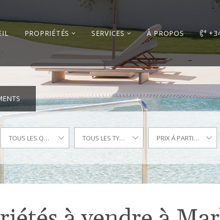
IL
PROPRIÉTÉS
SERVICES
À PROPOS
+3
MENTS
TOUS LES QUARTIERS
TOUS LES TYPES
PRIX Á PARTIR DE
riétés à vendre à Mar