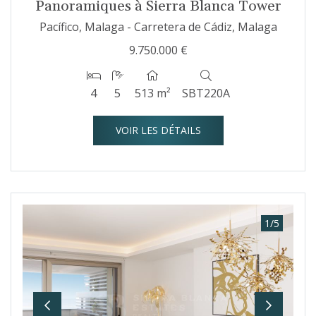
Panoramiques à Sierra Blanca Tower
Pacífico, Malaga - Carretera de Cádiz, Malaga
9.750.000 €
4
5
513 m²
SBT220A
VOIR LES DÉTAILS
1
/
5
Previous
Next