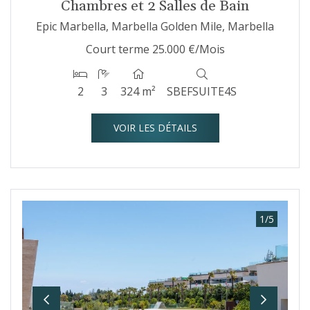
Chambres et 2 Salles de Bain
Epic Marbella, Marbella Golden Mile, Marbella
Court terme
25.000 €/Mois
2
3
324 m²
SBEFSUITE4S
VOIR LES DÉTAILS
1
/
5
Previous
Next