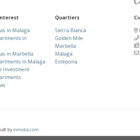
C
interest
Quartiers
Cu
las in Malaga
Sierra Blanca
artments in
Golden Mile
Marbella
las in Marbella
Málaga
artments in Malaga
Estepona
te Investment
artments
las
uilt by
inmoba.com