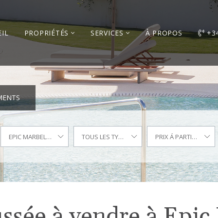
IL
PROPRIÉTÉS
SERVICES
À PROPOS
+3
MENTS
EPIC MARBELLA
TOUS LES TYPES
PRIX Á PARTIR DE
ssée à vendre à Epic