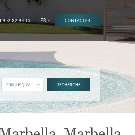
FR
4 952 82 93 13
CONTACTER
RECHERCHE
PRIX JUSQU'À
 Marbella, Marbella